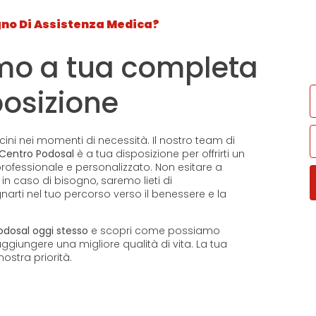
gno Di Assistenza Medica?
Invia
ci
Chiamaci
info
5 0163
(+39) 0341 1552145
mo a tua completa
posizione
o
I nostri servizi
I nostri corsi
Perchè sceglierci
C
Lavora con noi
icini nei momenti di necessità. Il nostro team di
Centro Podosal
è a tua disposizione per offrirti un
ofessionale e personalizzato. Non esitare a
 in caso di bisogno, saremo lieti di
rti nel tuo percorso verso il benessere e la
dosal oggi stesso
e scopri come possiamo
raggiungere una migliore qualità di vita. La tua
nostra priorità.