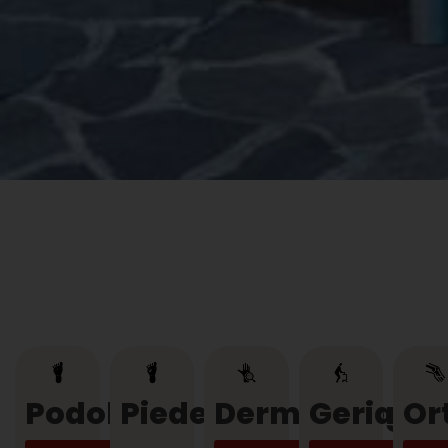
Podologia
Piede
Dermatologia
Geriatri
Or