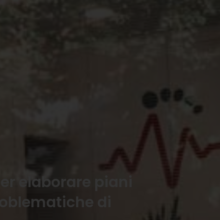
er elaborare piani
problematiche di