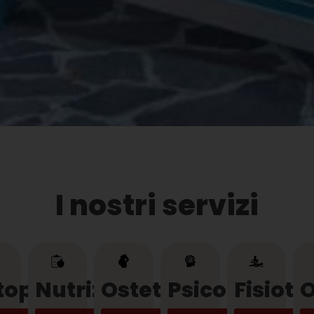
I nostri servizi
a
topedia
Nutrizione
Ostetricia
Psicologia
Fisiote
O