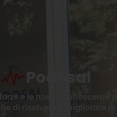
Podosal
forze e le nostre conoscenze p
fine di risolvere e migliorare 