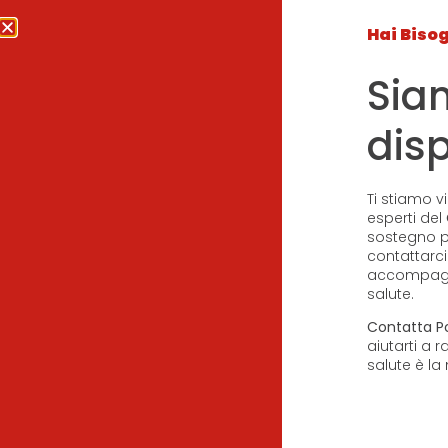
Dove ci trovi
Hai Biso
Chiama
Via Guglielmo Marconi, 5 –
(+39) 348 98
Calolziocorte (LC) 23801
Sia
dis
Chi siam
Ti stiamo v
esperti del
sostegno pr
contattarci
accompagna
salute.
Contatta Po
aiutarti a 
salute è la 