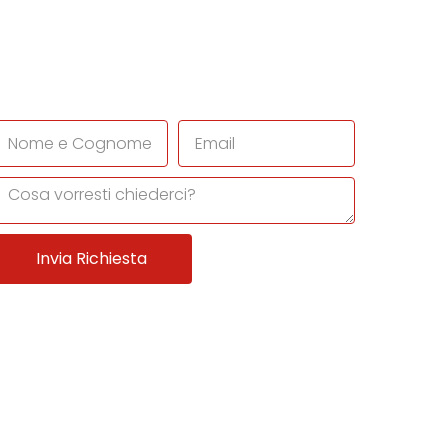
ci una mail
Richiedi un appuntamento
@podosal.it
ontatti
Invia Richiesta